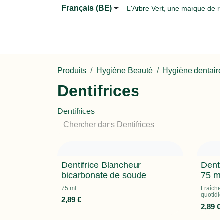
Se rendre au contenu
Français (BE)
L'Arbre Vert, une marque de 
Page d'accueil
Nos produits
Blog
​FA
Produits
Hygiène Beauté
Hygiène dentair
Dentifrices
Dentifrices
Dentifrice Blancheur
Dent
bicarbonate de soude
75 m
75 ml
Fraîch
quotid
2,89
€
2,89