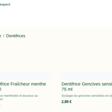
respect
Q
e
Dentifrices
ifrice Fraîcheur menthe
Dentifrice Gencives sens
l
75 ml
eur mentholée et douceur au
Soulage les gencives sensibles en 
ien
2,89
€
€