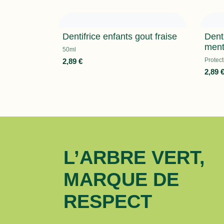
Dentifrice enfants gout fraise
Dent
ment
50ml
Protec
2,89
€
2,89
L’ARBRE VERT,
MARQUE DE
RESPECT