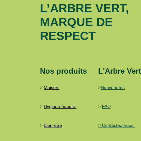
L’ARBRE VERT,
MARQUE DE
RESPECT
Nos produits
L'Arbre Ver
>
Maison
>
Nouveautés
>
Hygiène beauté
>
FAQ
>
Bien-être
> Contactez-nous