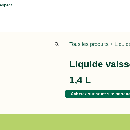
respect
Q
Tous les produits
Liquid
Liquide vais
1,4 L
Achetez sur notre site partena